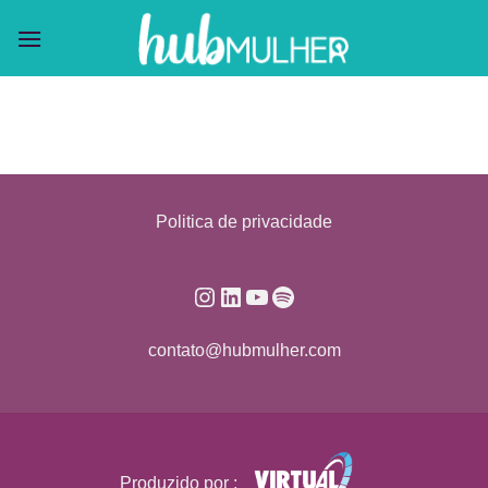
Skip
to
content
Politica de privacidade
Instagram
LinkedIn
Youtube
Spotify
contato@hubmulher.com
Produzido por :