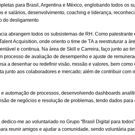
letas para Brasil, Argentina e México, englobando todos os su
s e salários, desenvolvimento, coaching e liderança, reconheci
o do desligamento
cia abrangem todos os subsistemas de RH. Como palestrante e
lent Acquisition, onde oriento o time de TA a reestruturar a áre
entável e continua. Na área de Skill e Carreira, faço junto ao t
om processo de avaliação de desempenho e ajuste de remuneraç
esa a desenhar ou redefinir visão, missão e valores, bem como
a junto aos colaboradores e mercado; além de contribuir com in
o e automação de processos, desenvolvendo dashboards analít
visão de negócios e resolução de problemas, tendo dados para
 dedico-me ao voluntariado no Grupo “Brasil Digital para todos
para reunir amigos e ajudar a comunidade, sendo voluntária par