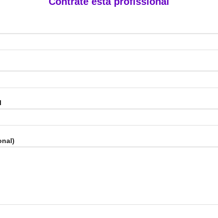
Contrate esta profissional
l
nal)